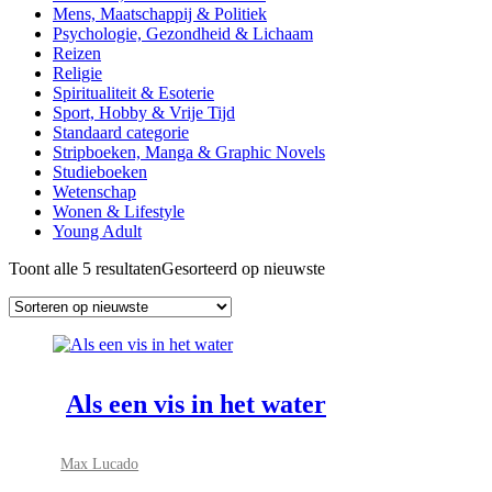
Mens, Maatschappij & Politiek
Psychologie, Gezondheid & Lichaam
Reizen
Religie
Spiritualiteit & Esoterie
Sport, Hobby & Vrije Tijd
Standaard categorie
Stripboeken, Manga & Graphic Novels
Studieboeken
Wetenschap
Wonen & Lifestyle
Young Adult
Toont alle 5 resultaten
Gesorteerd op nieuwste
Als een vis in het water
Max Lucado