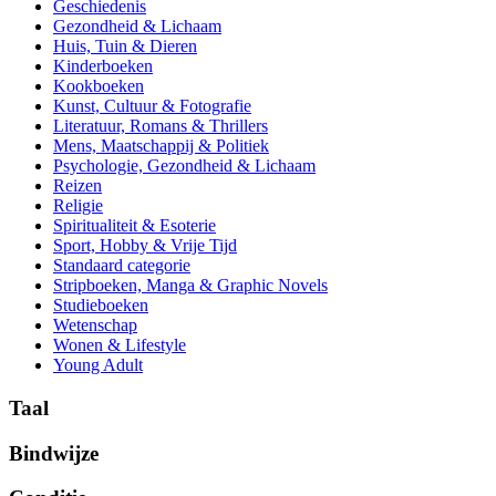
Geschiedenis
Gezondheid & Lichaam
Huis, Tuin & Dieren
Kinderboeken
Kookboeken
Kunst, Cultuur & Fotografie
Literatuur, Romans & Thrillers
Mens, Maatschappij & Politiek
Psychologie, Gezondheid & Lichaam
Reizen
Religie
Spiritualiteit & Esoterie
Sport, Hobby & Vrije Tijd
Standaard categorie
Stripboeken, Manga & Graphic Novels
Studieboeken
Wetenschap
Wonen & Lifestyle
Young Adult
Taal
Bindwijze