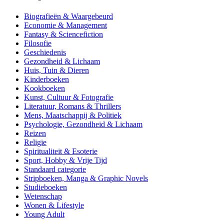
Biografieën & Waargebeurd
Economie & Management
Fantasy & Sciencefiction
Filosofie
Geschiedenis
Gezondheid & Lichaam
Huis, Tuin & Dieren
Kinderboeken
Kookboeken
Kunst, Cultuur & Fotografie
Literatuur, Romans & Thrillers
Mens, Maatschappij & Politiek
Psychologie, Gezondheid & Lichaam
Reizen
Religie
Spiritualiteit & Esoterie
Sport, Hobby & Vrije Tijd
Standaard categorie
Stripboeken, Manga & Graphic Novels
Studieboeken
Wetenschap
Wonen & Lifestyle
Young Adult