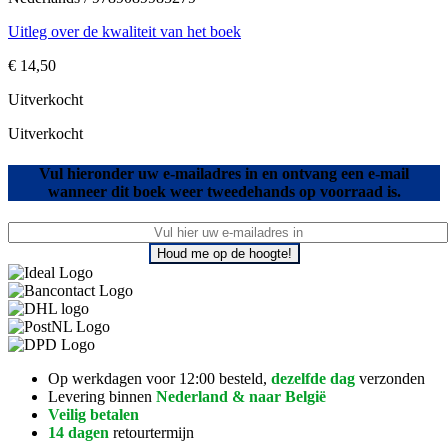
Uitleg over de kwaliteit van het boek
€
14,50
Uitverkocht
Uitverkocht
Vul hieronder uw e-mailadres in en ontvang een e-mail
wanneer dit boek weer tweedehands op voorraad is.
Houd me op de hoogte!
Op werkdagen voor 12:00 besteld,
dezelfde dag
verzonden
Levering binnen
Nederland & naar België
Veilig betalen
14 dagen
retourtermijn