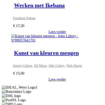
Werken met Ikebana
Elizabeth Palmer
€
17,50
Lees verder
Kunst van kleuren mengen
Jeremy Galton
,
Jill Mirza
,
John Lidzey
,
Nick Harris
€
15,00
Lees verder