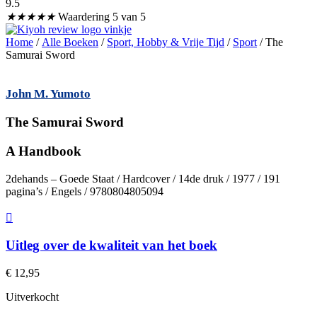
9.5
★
★
★
★
★
Waardering 5 van 5
Home
/
Alle Boeken
/
Sport, Hobby & Vrije Tijd
/
Sport
/ The
Samurai Sword
John M. Yumoto
The Samurai Sword
A Handbook
2dehands – Goede Staat / Hardcover / 14de druk / 1977 / 191
pagina’s / Engels / 9780804805094
Uitleg over de kwaliteit van het boek
€
12,95
Uitverkocht