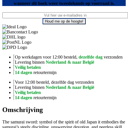
wanneer dit boek weer tweedehands op voorraad is.
Houd me op de hoogte!
Op werkdagen voor 12:00 besteld,
dezelfde dag
verzonden
Levering binnen
Nederland & naar België
Veilig betalen
14 dagen
retourtermijn
Voor 12:00 besteld, dezelfde dag verzonden
Levering binnen
Nederland & naar België
Veilig betalen
14 dagen
retourtermijn
Omschrijving
The samurai sword: symbol of the spirit of old Japan it embodies the
samurai’s steely discipline, unswerving devotion, and peerless skill.