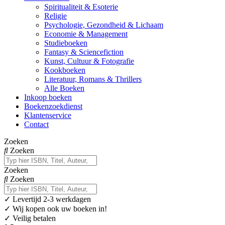
Spiritualiteit & Esoterie
Religie
Psychologie, Gezondheid & Lichaam
Economie & Management
Studieboeken
Fantasy & Sciencefiction
Kunst, Cultuur & Fotografie
Kookboeken
Literatuur, Romans & Thrillers
Alle Boeken
Inkoop boeken
Boekenzoekdienst
Klantenservice
Contact
Zoeken
Zoeken
Zoeken
Zoeken
✓
Levertijd 2-3 werkdagen
✓ Wij kopen ook uw boeken in!
✓ Veilig betalen